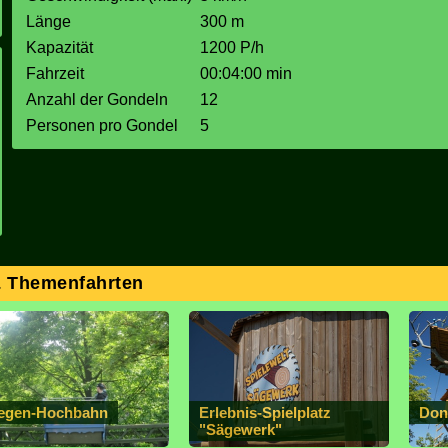
Länge
300 m
Kapazität
1200 P/h
Fahrzeit
00:04:00 min
Anzahl der Gondeln
12
Personen pro Gondel
5
& Themenfahrten
egen-Hochbahn
Erlebnis-Spielplatz
Don
"Sägewerk"