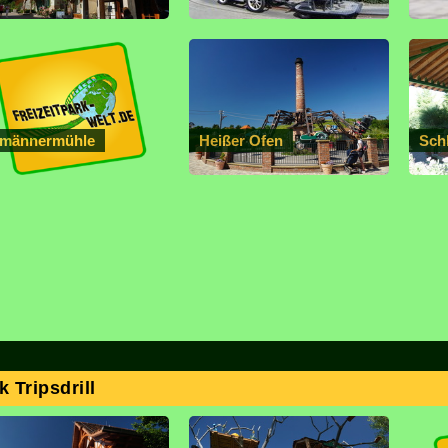
tmännermühle
Heißer Ofen
Sch
 Tripsdrill