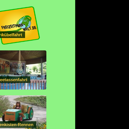
nkübelfahrt
feetassenfahrt
fenkisten-Rennen