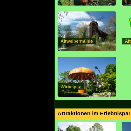
Altweibermühle
Al
Wirbelpilz
Attraktionen im Erlebnispark