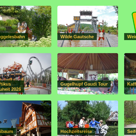
ggelesbahn
Wilde Gautsche
Wei
ftikus
Gugelhupf Gaudi Tour
Kaf
uheit 2026
ibaum
Hochzeitsreise
Sei