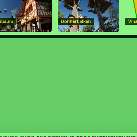
ibaum
Donnerbalken
Vin