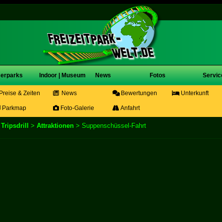
erparks
Indoor | Museum
News
Fotos
Servic
Preise & Zeiten
News
Bewertungen
Unterkunft
Parkmap
Foto-Galerie
Anfahrt
Tripsdrill
>
Attraktionen
> Suppenschüssel-Fahrt