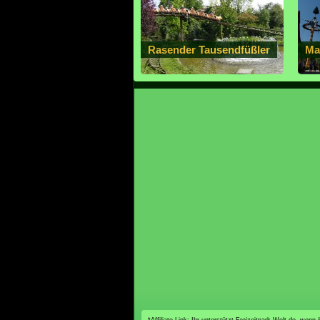
Rasender Tausendfüßler
Ma