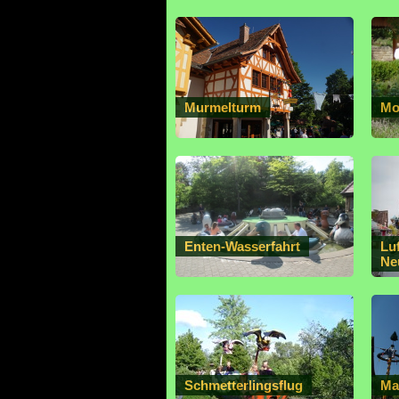
Murmelturm
Mo
Enten-Wasserfahrt
Lu
Ne
Schmetterlingsflug
Ma