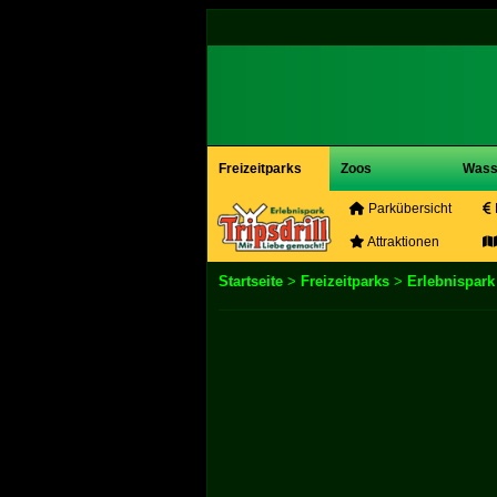
Freizeitparks
Zoos
Wass
Parkübersicht
Attraktionen
Startseite
>
Freizeitparks
>
Erlebnispark 