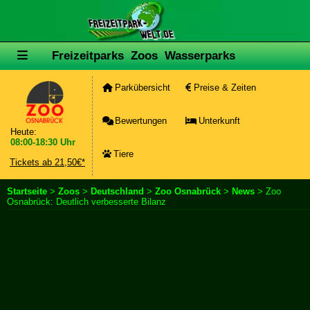
Freizeitparks
Zoos
Wasserparks
Parkübersicht
Preise & Zeiten
Bewertungen
Unterkunft
Heute:
08:00-18:30 Uhr
Tiere
Tickets ab 21,50€*
Startseite
>
Zoos
>
Deutschland
>
Zoo Osnabrück
>
News
> Zoo
Osnabrück: Deutlich verbesserte Bilanz