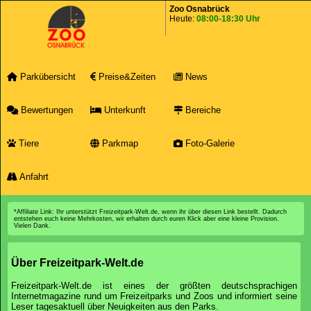
Zoo Osnabrück
Heute:
08:00-18:30 Uhr
Parkübersicht
Preise&Zeiten
News
Bewertungen
Unterkunft
Bereiche
Tiere
Parkmap
Foto-Galerie
Anfahrt
*Affiliate Link: Ihr unterstützt Freizeitpark-Welt.de, wenn ihr über diesen Link bestellt. Dadurch
entstehen euch keine Mehrkosten, wir erhalten durch euren Klick aber eine kleine Provision.
Vielen Dank.
Über Freizeitpark-Welt.de
Freizeitpark-Welt.de ist eines der größten deutschsprachigen
Internetmagazine rund um Freizeitparks und Zoos und informiert seine
Leser tagesaktuell über Neuigkeiten aus den Parks.