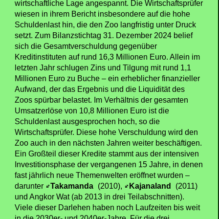
wirtschaftliche Lage angespannt. Die Wirtschaftsprüfer
wiesen in ihrem Bericht insbesondere auf die hohe
Schuldenlast hin, die den Zoo langfristig unter Druck
setzt. Zum Bilanzstichtag 31. Dezember 2024 belief
sich die Gesamtverschuldung gegenüber
Kreditinstituten auf rund 16,3 Millionen Euro. Allein im
letzten Jahr schlugen Zins und Tilgung mit rund 1,1
Millionen Euro zu Buche – ein erheblicher finanzieller
Aufwand, der das Ergebnis und die Liquidität des
Zoos spürbar belastet. Im Verhältnis der gesamten
Umsatzerlöse von 10,8 Millionen Euro ist die
Schuldenlast ausgesprochen hoch, so die
Wirtschaftsprüfer. Diese hohe Verschuldung wird den
Zoo auch in den nächsten Jahren weiter beschäftigen.
Ein Großteil dieser Kredite stammt aus der intensiven
Investitionsphase der vergangenen 15 Jahre, in denen
fast jährlich neue Themenwelten eröffnet wurden –
darunter
Takamanda
(2010),
Kajanaland
(2011)
und Angkor Wat (ab 2013 in drei Teilabschnitten).
Viele dieser Darlehen haben noch Laufzeiten bis weit
in die 2030er- und 2040er-Jahre. Für die drei