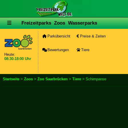
Freizeitparks
Zoos
Wasserparks
Parkübersicht
Preise & Zeiten
Bewertungen
Tiere
Heute:
08:30-18:00 Uhr
Startseite
>
Zoos
>
Zoo Saarbrücken
>
Tiere
> Schimpanse