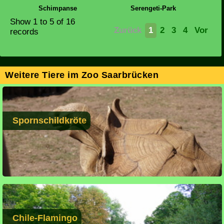
Schimpanse
Serengeti-Park
Show
1 to 5
of 16
Zurück
1
2
3
4
Vor
records
Weitere Tiere im Zoo Saarbrücken
Spornschildkröte
Chile-Flamingo