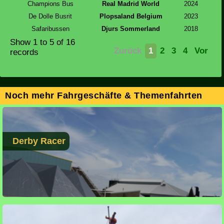
Champions Bus
Real Madrid World
2024
De Dolle Busrit
Plopsaland Belgium
2023
Safaribussen
Djurs Sommerland
2018
Show
1 to 5
of 16
Zurück
1
2
3
4
Vor
records
Noch mehr Fahrgeschäfte & Themenfahrten
Derby Racer