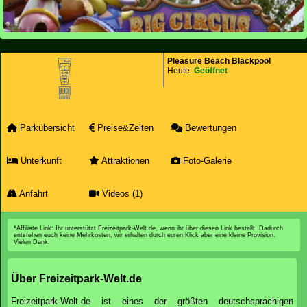
Pleasure Beach Blackpool
Heute:
Geöffnet
Parkübersicht
Preise&Zeiten
Bewertungen
Unterkunft
Attraktionen
Foto-Galerie
Anfahrt
Videos (1)
*Affiliate Link: Ihr unterstützt Freizeitpark-Welt.de, wenn ihr über diesen Link bestellt. Dadurch
entstehen euch keine Mehrkosten, wir erhalten durch euren Klick aber eine kleine Provision.
Vielen Dank.
Über Freizeitpark-Welt.de
Freizeitpark-Welt.de ist eines der größten deutschsprachigen