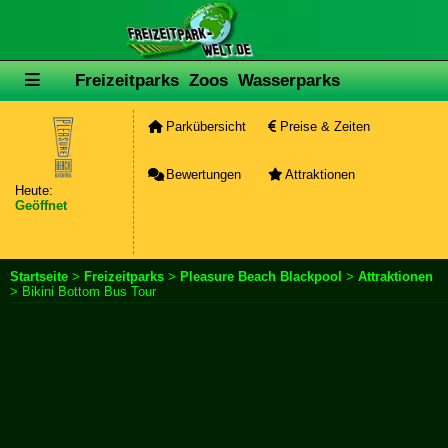
Freizeitparks
Zoos
Wasserparks
Parkübersicht
Preise & Zeiten
Bewertungen
Attraktionen
Heute:
Geöffnet
Startseite
>
Freizeitparks
>
Pleasure Beach Blackpool
>
Attraktionen
> Bikini Bottom Bus Tour