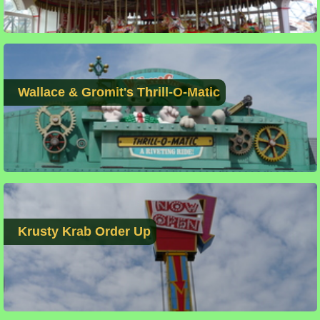
Wallace & Gromit's Thrill-O-Matic
Krusty Krab Order Up