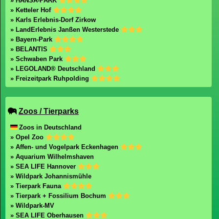
» HANSA-PARK
» Ketteler Hof
» Karls Erlebnis-Dorf Zirkow
» LandErlebnis Janßen Westerstede
» Bayern-Park
» BELANTIS
» Schwaben Park
» LEGOLAND® Deutschland
» Freizeitpark Ruhpolding
Zoos / Tierparks
Zoos in Deutschland
» Opel Zoo
» Affen- und Vogelpark Eckenhagen
» Aquarium Wilhelmshaven
» SEA LIFE Hannover
» Wildpark Johannismühle
» Tierpark Fauna
» Tierpark + Fossilium Bochum
» Wildpark-MV
» SEA LIFE Oberhausen