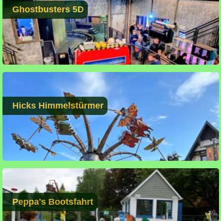
Ghostbusters 5D
Hicks Himmelstürmer
Peppa's Bootsfahrt