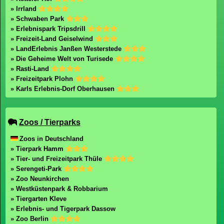
» Irrland
» Schwaben Park
» Erlebnispark Tripsdrill
» Freizeit-Land Geiselwind
» LandErlebnis Janßen Westerstede
» Die Geheime Welt von Turisede
» Rasti-Land
» Freizeitpark Plohn
» Karls Erlebnis-Dorf Oberhausen
Zoos / Tierparks
Zoos in Deutschland
» Tierpark Hamm
» Tier- und Freizeitpark Thüle
» Serengeti-Park
» Zoo Neunkirchen
» Westküstenpark & Robbarium
» Tiergarten Kleve
» Erlebnis- und Tigerpark Dassow
» Zoo Berlin