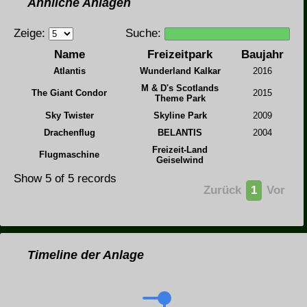
Ähnliche Anlagen
Zeige:
Suche:
Name
Freizeitpark
Baujahr
Atlantis
Wunderland Kalkar
2016
M & D's Scotlands
The Giant Condor
2015
Theme Park
Sky Twister
Skyline Park
2009
Drachenflug
BELANTIS
2004
Freizeit-Land
Flugmaschine
Geiselwind
Show 5 of 5 records
Zurück
1
Vor
Timeline der Anlage