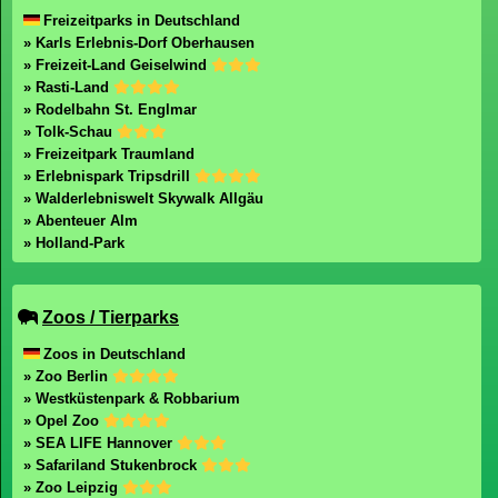
Freizeitparks in Deutschland
» Karls Erlebnis-Dorf Oberhausen
» Freizeit-Land Geiselwind
» Rasti-Land
» Rodelbahn St. Englmar
» Tolk-Schau
» Freizeitpark Traumland
» Erlebnispark Tripsdrill
» Walderlebniswelt Skywalk Allgäu
» Abenteuer Alm
» Holland-Park
Zoos / Tierparks
Zoos in Deutschland
» Zoo Berlin
» Westküstenpark & Robbarium
» Opel Zoo
» SEA LIFE Hannover
» Safariland Stukenbrock
» Zoo Leipzig