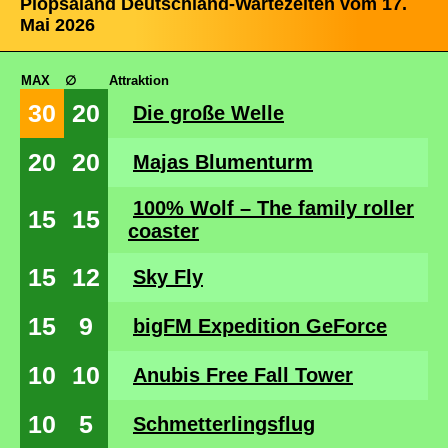
Plopsaland Deutschland-Wartezeiten vom 17.
Mai 2026
MAX
∅
Attraktion
30
20
Die große Welle
20
20
Majas Blumenturm
100% Wolf – The family roller
15
15
coaster
15
12
Sky Fly
15
9
bigFM Expedition GeForce
10
10
Anubis Free Fall Tower
10
5
Schmetterlingsflug