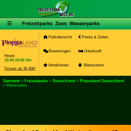
Freizeitparks
Zoos
Wasserparks
Parkübersicht
Preise & Zeiten
Bewertungen
Unterkunft
Heute:
10:00-18:00 Uhr
Attraktionen
Wartezeiten
Tickets ab 36,00€*
Startseite
>
Freizeitparks
>
Deutschland
>
Plopsaland Deutschland
> Wartezeiten