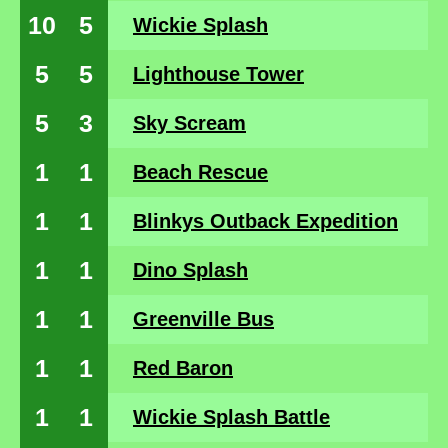
10
5
Wickie Splash
5
5
Lighthouse Tower
5
3
Sky Scream
1
1
Beach Rescue
1
1
Blinkys Outback Expedition
1
1
Dino Splash
1
1
Greenville Bus
1
1
Red Baron
1
1
Wickie Splash Battle