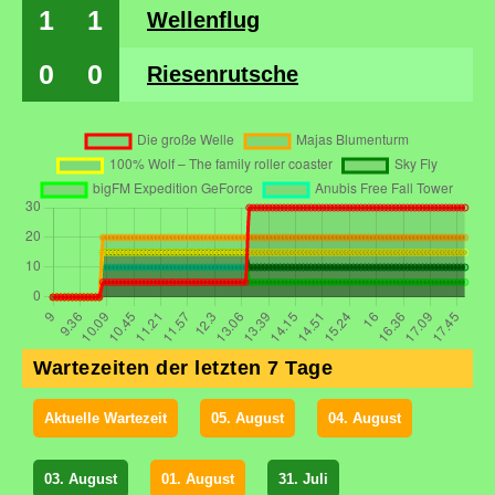
1
1
Wellenflug
0
0
Riesenrutsche
Wartezeiten der letzten 7 Tage
Aktuelle Wartezeit
05. August
04. August
03. August
01. August
31. Juli