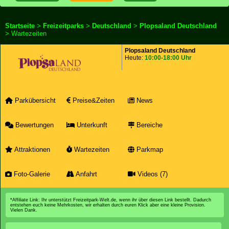
Startseite
>
Freizeitparks
>
Deutschland
>
Plopsaland Deutschland
> Wartezeiten
Plopsaland Deutschland
Heute:
10:00-18:00 Uhr
Parkübersicht
Preise&Zeiten
News
Bewertungen
Unterkunft
Bereiche
Attraktionen
Wartezeiten
Parkmap
Foto-Galerie
Anfahrt
Videos (7)
*Affiliate Link: Ihr unterstützt Freizeitpark-Welt.de, wenn ihr über diesen Link bestellt. Dadurch
entstehen euch keine Mehrkosten, wir erhalten durch euren Klick aber eine kleine Provision.
Vielen Dank.