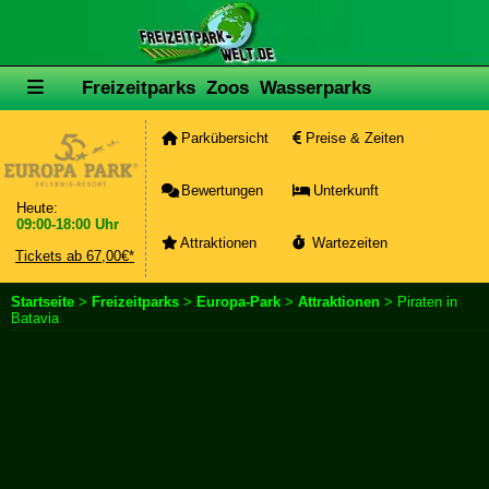
Freizeitparks
Zoos
Wasserparks
Parkübersicht
Preise & Zeiten
Bewertungen
Unterkunft
Heute:
09:00-18:00 Uhr
Attraktionen
Wartezeiten
Tickets ab 67,00€*
Startseite
>
Freizeitparks
>
Europa-Park
>
Attraktionen
> Piraten in
Batavia