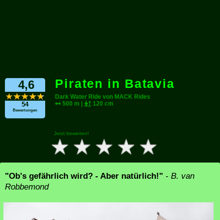
Piraten in Batavia
4,6
Dark Water Ride von MACK Rides
500 m |
120 cm
54
Bewertungen
Jetzt bewerten!
"Ob's gefährlich wird? - Aber natürlich!"
- B. van
Robbemond