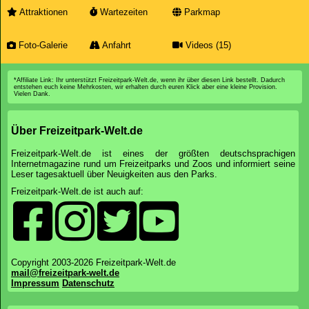
Attraktionen
Wartezeiten
Parkmap
Foto-Galerie
Anfahrt
Videos (15)
*Affiliate Link: Ihr unterstützt Freizeitpark-Welt.de, wenn ihr über diesen Link bestellt. Dadurch
entstehen euch keine Mehrkosten, wir erhalten durch euren Klick aber eine kleine Provision.
Vielen Dank.
Über Freizeitpark-Welt.de
Freizeitpark-Welt.de ist eines der größten deutschsprachigen
Internetmagazine rund um Freizeitparks und Zoos und informiert seine
Leser tagesaktuell über Neuigkeiten aus den Parks.
Freizeitpark-Welt.de ist auch auf:
Copyright 2003-2026 Freizeitpark-Welt.de
mail@freizeitpark-welt.de
Impressum
Datenschutz