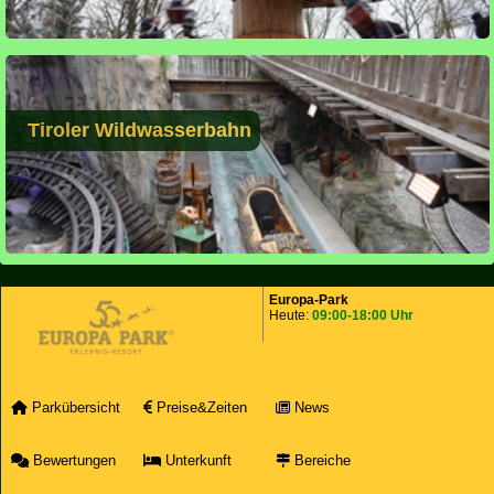
Tiroler Wildwasserbahn
Europa-Park
Heute:
09:00-18:00 Uhr
Parkübersicht
Preise&Zeiten
News
Bewertungen
Unterkunft
Bereiche