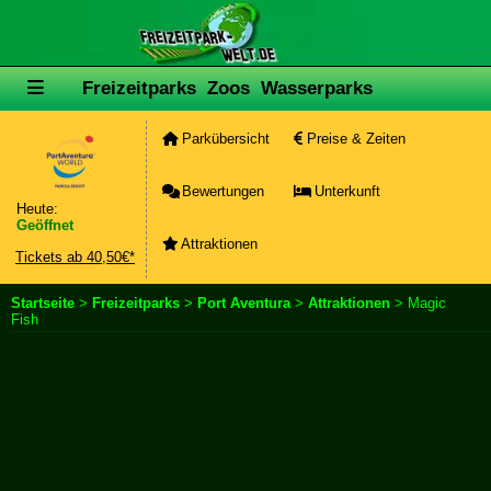
Freizeitparks
Zoos
Wasserparks
Parkübersicht
Preise & Zeiten
Bewertungen
Unterkunft
Heute:
Geöffnet
Attraktionen
Tickets ab 40,50€*
Startseite
>
Freizeitparks
>
Port Aventura
>
Attraktionen
> Magic
Fish