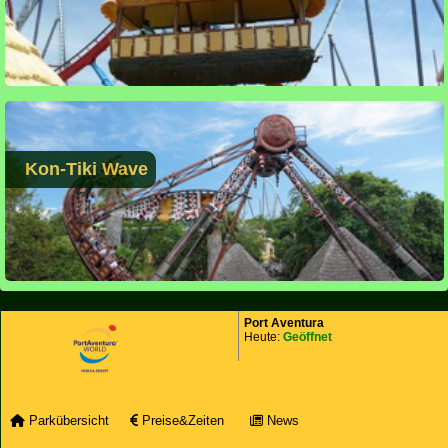
Kon-Tiki Wave
Port Aventura
Heute:
Geöffnet
Parkübersicht
Preise&Zeiten
News