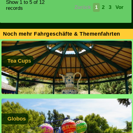
Show
1 to 5
of 12
Zurück
1
2
3
Vor
records
Noch mehr Fahrgeschäfte & Themenfahrten
Tea Cups
Globos