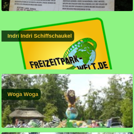
Indri Indri Schiffschaukel
Woga Woga