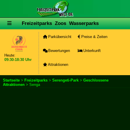
Freizeitparks
Zoos
Wasserparks
Parkübersicht
Preise & Zeiten
Bewertungen
Unterkunft
Heute:
09:30-18:30 Uhr
Attraktionen
Startseite
>
Freizeitparks
>
Serengeti-Park
>
Geschlossene
Attraktionen
> Senga