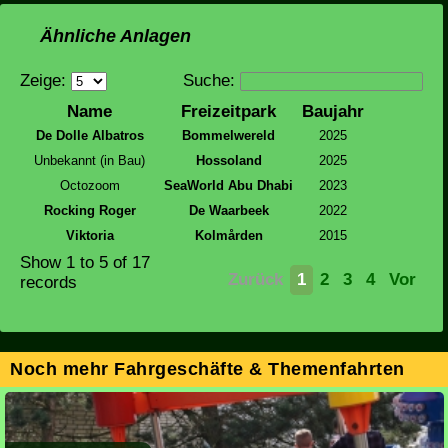
Ähnliche Anlagen
Zeige:
Suche:
Name
Freizeitpark
Baujahr
De Dolle Albatros
Bommelwereld
2025
Unbekannt (in Bau)
Hossoland
2025
Octozoom
SeaWorld Abu Dhabi
2023
Rocking Roger
De Waarbeek
2022
Viktoria
Kolmården
2015
Show
1 to 5
of 17
Zurück
1
2
3
4
Vor
records
Noch mehr Fahrgeschäfte & Themenfahrten