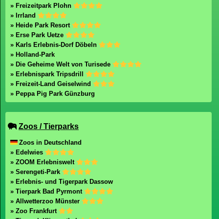
» Freizeitpark Plohn
» Irrland
» Heide Park Resort
» Erse Park Uetze
» Karls Erlebnis-Dorf Döbeln
» Holland-Park
» Die Geheime Welt von Turisede
» Erlebnispark Tripsdrill
» Freizeit-Land Geiselwind
» Peppa Pig Park Günzburg
Zoos / Tierparks
Zoos in Deutschland
» Edelwies
» ZOOM Erlebniswelt
» Serengeti-Park
» Erlebnis- und Tigerpark Dassow
» Tierpark Bad Pyrmont
» Allwetterzoo Münster
» Zoo Frankfurt