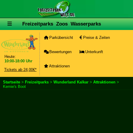
Freizeitparks
Zoos
Wasserparks
Parkübersicht
Preise & Zeiten
Bewertungen
Unterkunft
Heute:
10:00-18:00 Uhr
Attraktionen
Tickets ab 24,00€*
Startseite
>
Freizeitparks
>
Wunderland Kalkar
>
Attraktionen
>
Kernie's Boot