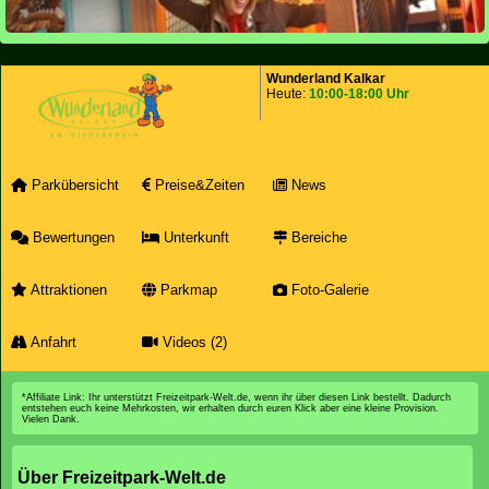
Wunderland Kalkar
Heute:
10:00-18:00 Uhr
Parkübersicht
Preise&Zeiten
News
Bewertungen
Unterkunft
Bereiche
Attraktionen
Parkmap
Foto-Galerie
Anfahrt
Videos (2)
*Affiliate Link: Ihr unterstützt Freizeitpark-Welt.de, wenn ihr über diesen Link bestellt. Dadurch
entstehen euch keine Mehrkosten, wir erhalten durch euren Klick aber eine kleine Provision.
Vielen Dank.
Über Freizeitpark-Welt.de