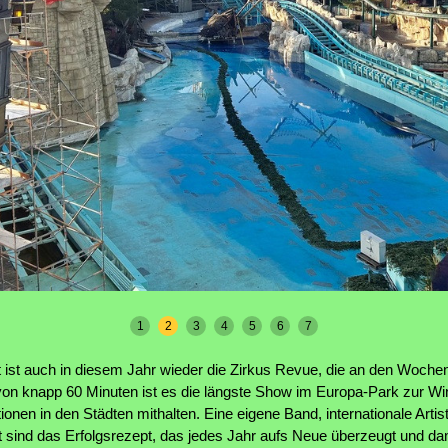
1
2
3
4
5
6
7
t ist auch in diesem Jahr wieder die Zirkus Revue, die an den Woch
e von knapp 60 Minuten ist es die längste Show im Europa-Park zur Wi
tionen in den Städten mithalten. Eine eigene Band, internationale Artis
 sind das Erfolgsrezept, das jedes Jahr aufs Neue überzeugt und dami