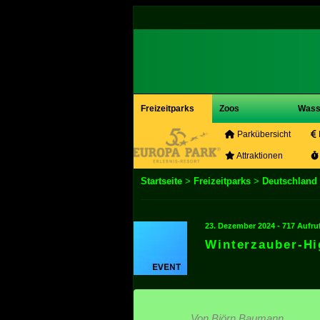
Freizeitparks
Zoos
Wass
Parkübersicht
Attraktionen
Startseite
>
Freizeitparks
>
Deutschland
23. Dezember 2024 - 717 Aufru
Winterzauber-Hi
Von Björn Baumann