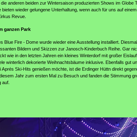
 die anderen beiden zur Wintersaison produzierten Shows im Globe T
e bieten wieder gelungene Unterhaltung, wenn auch für uns auf einem
Zirkus Revue.
im ganzen Park
es Blue Fire - Dome wurde wieder eine Ausstellung installiert. Diesma
essanten Bildern und Skizzen zur Janosch-Kinderbuch Reihe. Gar nich
ckt wie in den letzten Jahren ein kleines Winterdorf mit großer Eisla
le winterlich dekorierte Weihnachtsbäume inklusive. Ebenfalls gut und
i Aprés Ski-Hits genießen möchte, ist die Erdinger Hüttn direkt geg
 diesem Jahr zum ersten Mal zu Besuch und fanden die Stimmung großa
 auf.