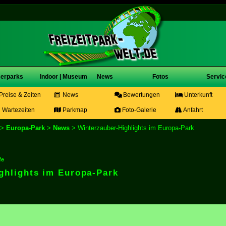
erparks
Indoor | Museum
News
Fotos
Servic
Preise & Zeiten
News
Bewertungen
Unterkunft
Wartezeiten
Parkmap
Foto-Galerie
Anfahrt
>
Europa-Park
>
News
> Winterzauber-Highlights im Europa-Park
fe
ghlights im Europa-Park