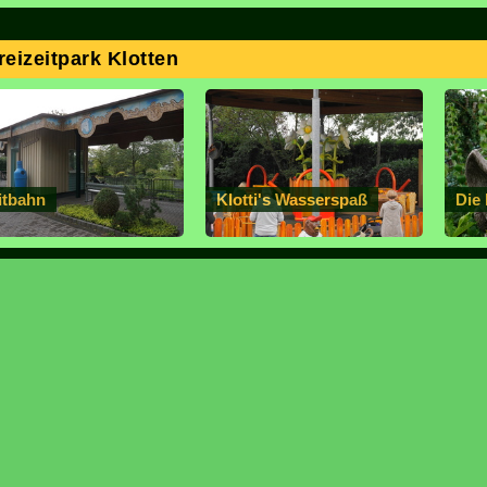
reizeitpark Klotten
itbahn
Klotti's Wasserspaß
Die 