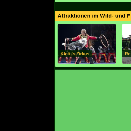
Attraktionen im Wild- und F
Klotti's Zirkus
Re