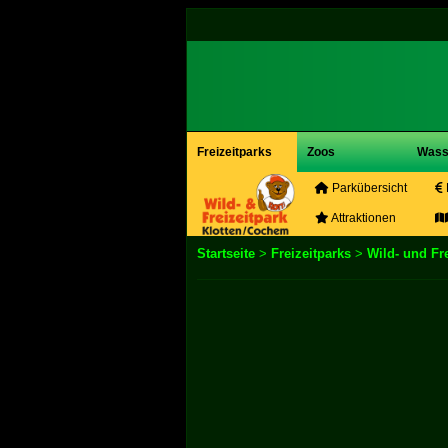
Freizeitparks
Zoos
Wass
Parkübersicht
Attraktionen
Startseite
>
Freizeitparks
>
Wild- und Fre