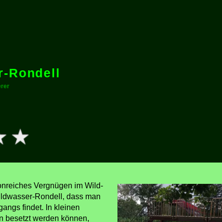
r-Rondell
erer
ionreiches Vergnügen im Wild-
Wildwasser-Rondell, dass man
angs findet. In kleinen
en besetzt werden können,