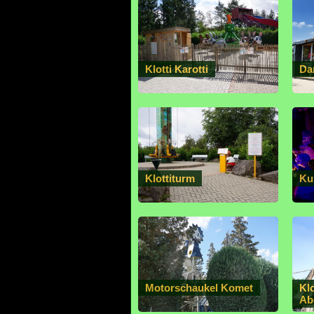
Klotti Karotti
Da
Klottiturm
Ku
Motorschaukel Komet
Klo
Ab