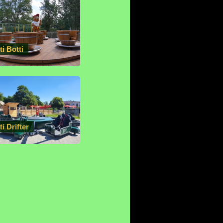
ti Botti
ti Drifter