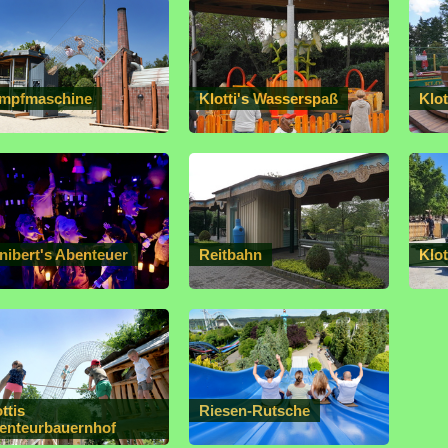
mpfmaschine
Klotti's Wasserspaß
Klot
nibert's Abenteuer
Reitbahn
Klot
ttis
Riesen-Rutsche
enteurbauernhof