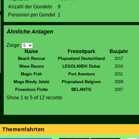
Anzahl der Gondeln
9
Personen pro Gondel
1
Ähnliche Anlagen
Zeige:
Name
Freizeitpark
Baujahr
Beach Rescue
Plopsaland Deutschland
2017
Wave Racers
LEGOLAND® Dubai
2016
Magic Fish
Port Aventura
2011
Mega Mindy Jetski
Plopsaland Belgium
2008
Poseidons Flotte
BELANTIS
2007
Show
1 to 5
of 12 records
& Themenfahrten