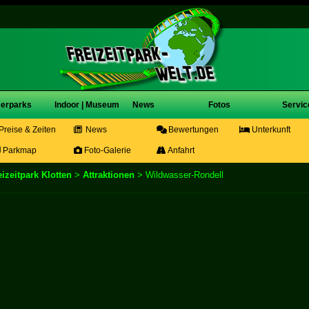
erparks
Indoor | Museum
News
Fotos
Servic
Preise & Zeiten
News
Bewertungen
Unterkunft
Parkmap
Foto-Galerie
Anfahrt
izeitpark Klotten
>
Attraktionen
> Wildwasser-Rondell