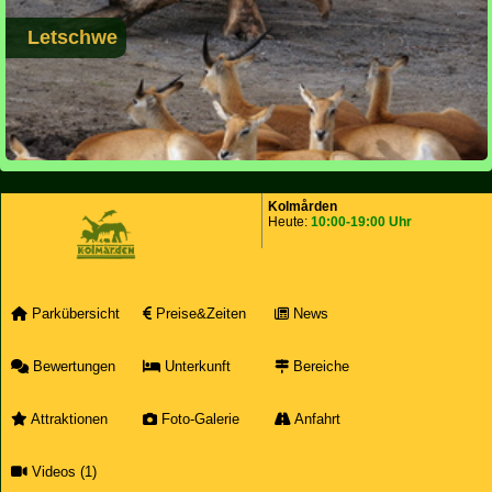
Letschwe
Kolmården
Heute:
10:00-19:00 Uhr
Parkübersicht
Preise&Zeiten
News
Bewertungen
Unterkunft
Bereiche
Attraktionen
Foto-Galerie
Anfahrt
Videos (1)