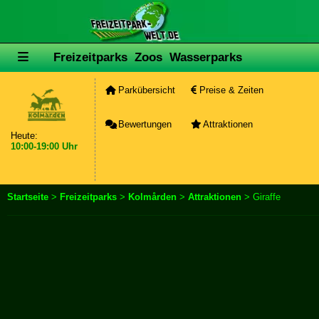
Freizeitparks
Zoos
Wasserparks
Parkübersicht
Preise & Zeiten
Bewertungen
Attraktionen
Heute:
10:00-19:00 Uhr
Startseite
>
Freizeitparks
>
Kolmården
>
Attraktionen
> Giraffe