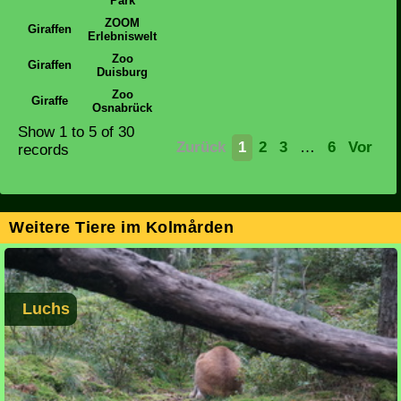
Park
ZOOM
Giraffen
Erlebniswelt
Zoo
Giraffen
Duisburg
Zoo
Giraffe
Osnabrück
Show
1 to 5
of 30
Zurück
1
2
3
…
6
Vor
records
Weitere Tiere im Kolmården
Luchs