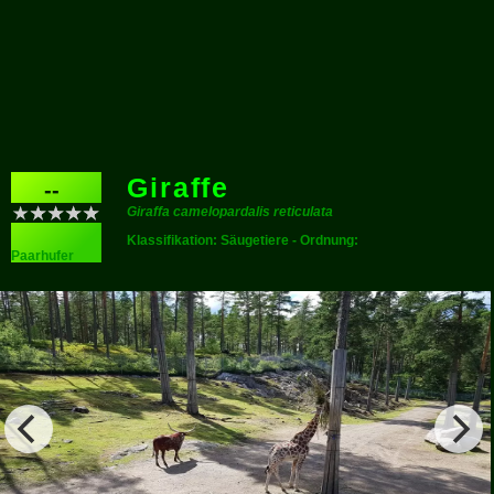
Giraffe
--
Giraffa camelopardalis reticulata
Klassifikation: Säugetiere - Ordnung:
Paarhufer