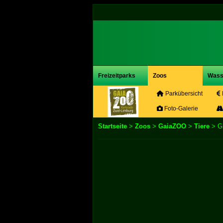
Freizeitparks
Zoos
Wass
Parkübersicht
Foto-Galerie
Startseite
>
Zoos
>
GaiaZOO
>
Tiere
> Gi