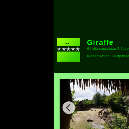
Giraffe
--
Giraffa camelopardalis re
Klassifikation: Säugetier