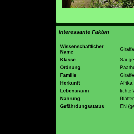
Interessante Fakten
Wissenschaftlicher
Giraff
Name
Klasse
Säuget
Ordnung
Paarhu
Familie
Giraff
Herkunft
Afrika
Lebensraum
lichte
Nahrung
Blätte
Gefährdungsstatus
EN (ge