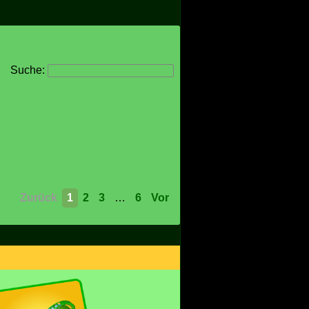
Suche:
Zurück
1
2
3
…
6
Vor