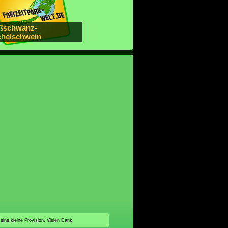
ßschwanz-
chelschwein
 eine kleine Provision. Vielen Dank.