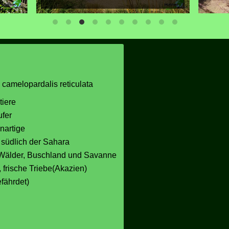
a camelopardalis reticulata
iere
fer
enartige
, südlich der Sahara
 Wälder, Buschland und Savanne
r, frische Triebe(Akazien)
fährdet)