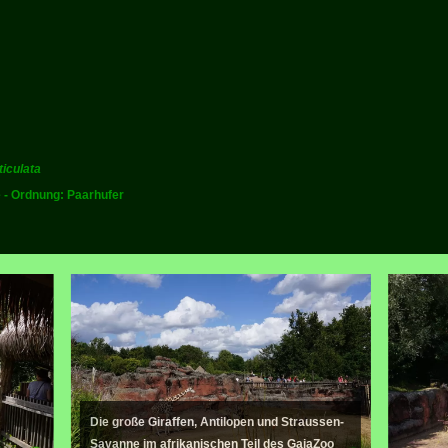
ticulata
e - Ordnung: Paarhufer
Die große Giraffen, Antilopen und Straussen-
Savanne im afrikanischen Teil des GaiaZoo