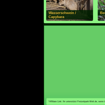
Wasserschwein /
Be
Capybara
*Affiliate Link: Ihr unterstützt Freizeitpark-Welt.de, wen