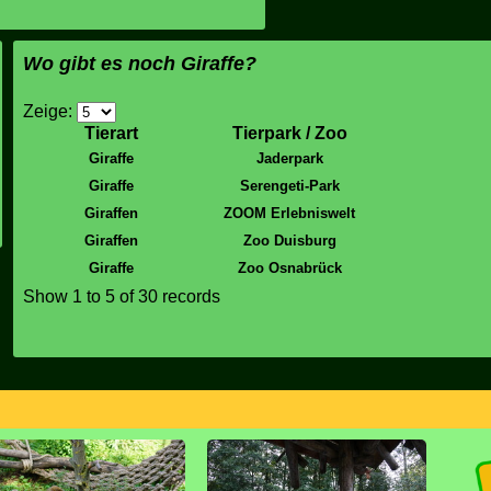
Wo gibt es noch Giraffe?
Zeige:
Tierart
Tierpark / Zoo
Giraffe
Jaderpark
Giraffe
Serengeti-Park
Giraffen
ZOOM Erlebniswelt
Giraffen
Zoo Duisburg
Giraffe
Zoo Osnabrück
Show
1 to 5
of 30 records