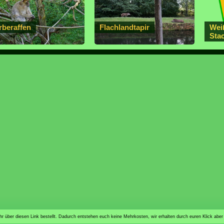
rberaffen
Flachlandtapir
Wei
Sta
n ihr über diesen Link bestellt. Dadurch entstehen euch keine Mehrkosten, wir erhalten durch euren Klick aber