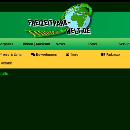
erparks
Indoor | Museum
News
Fotos
Servic
Preise & Zeiten
Bewertungen
Tiere
Parkmap
Anfahrt
raffe