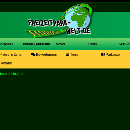
erparks
Indoor | Museum
News
Fotos
Servic
Preise & Zeiten
Bewertungen
Tiere
Parkmap
Anfahrt
iere
> Giraffe