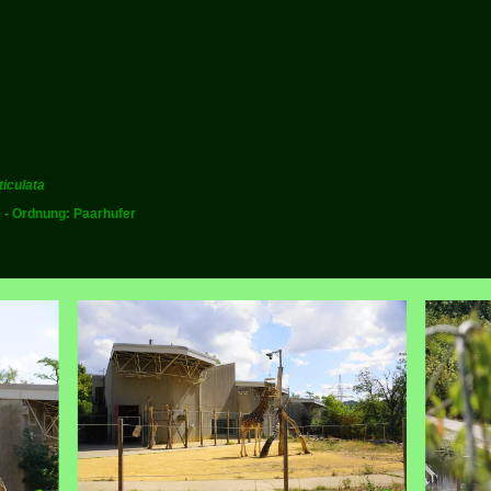
ticulata
e - Ordnung: Paarhufer