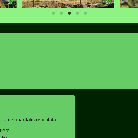
a camelopardalis reticulata
iere