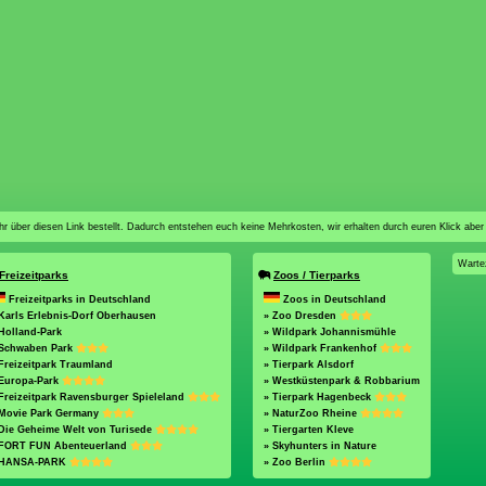
n ihr über diesen Link bestellt. Dadurch entstehen euch keine Mehrkosten, wir erhalten durch euren Klick aber
Warte
Freizeitparks
Zoos / Tierparks
Freizeitparks in Deutschland
Zoos in Deutschland
Karls Erlebnis-Dorf Oberhausen
» Zoo Dresden
Holland-Park
» Wildpark Johannismühle
 Schwaben Park
» Wildpark Frankenhof
Freizeitpark Traumland
» Tierpark Alsdorf
 Europa-Park
» Westküstenpark & Robbarium
Freizeitpark Ravensburger Spieleland
» Tierpark Hagenbeck
 Movie Park Germany
» NaturZoo Rheine
Die Geheime Welt von Turisede
» Tiergarten Kleve
 FORT FUN Abenteuerland
» Skyhunters in Nature
 HANSA-PARK
» Zoo Berlin