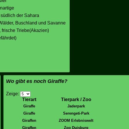
fer
enartige
, südlich der Sahara
 Wälder, Buschland und Savanne
r, frische Triebe(Akazien)
fährdet)
Wo gibt es noch Giraffe?
Zeige:
Tierart
Tierpark / Zoo
Giraffe
Jaderpark
Giraffe
Serengeti-Park
Giraffen
ZOOM Erlebniswelt
Giraffen
Zoo Duisburg