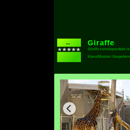
Giraffe
--
Giraffa camelopardalis re
Klassifikation: Säugetier