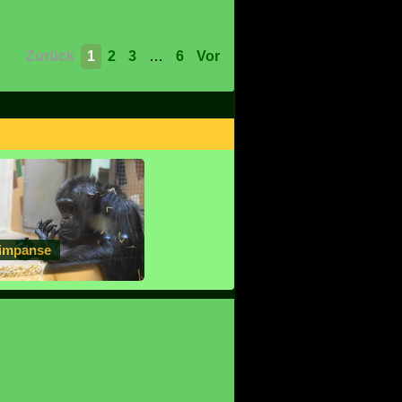
Zurück
1
2
3
…
6
Vor
impanse