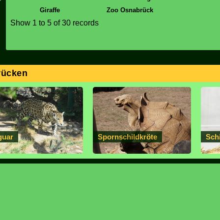
Giraffe
Zoo Osnabrück
Show
1 to 5
of 30 records
rücken
guar
Spornschildkröte
Sch