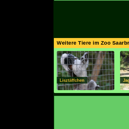
Weitere Tiere im Zoo Saarb
Lisztäffchen
Ja