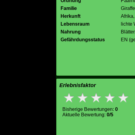
Ordnung
Paarhu
Familie
Giraff
Herkunft
Afrika
Lebensraum
lichte
Nahrung
Blätte
Gefährdungsstatus
EN (ge
Erlebnisfaktor
Bisherige Bewertungen:
0
Aktuelle Bewertung:
0/5