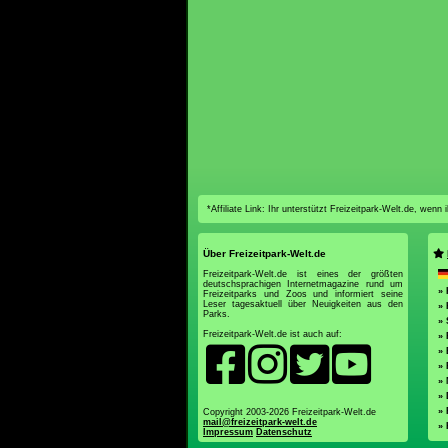
*Affiliate Link: Ihr unterstützt Freizeitpark-Welt.de, wen
Über Freizeitpark-Welt.de
Freizeitpark-Welt.de ist eines der größten
deutschsprachigen Internetmagazine rund um
» 
Freizeitparks und Zoos und informiert seine
Leser tagesaktuell über Neuigkeiten aus den
» 
Parks.
»
Freizeitpark-Welt.de ist auch auf:
» 
»
» 
»
» 
»
Copyright 2003-2026 Freizeitpark-Welt.de
mail@freizeitpark-welt.de
»
Impressum
Datenschutz