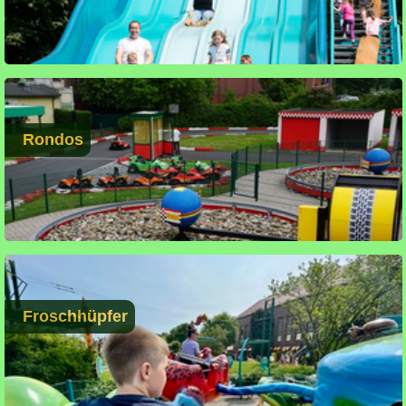
Rondos
Froschhüpfer