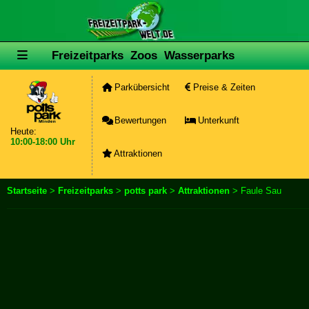
Freizeitparks
Zoos
Wasserparks
Parkübersicht
Preise & Zeiten
Bewertungen
Unterkunft
Heute:
10:00-18:00 Uhr
Attraktionen
Startseite
>
Freizeitparks
>
potts park
>
Attraktionen
> Faule Sau