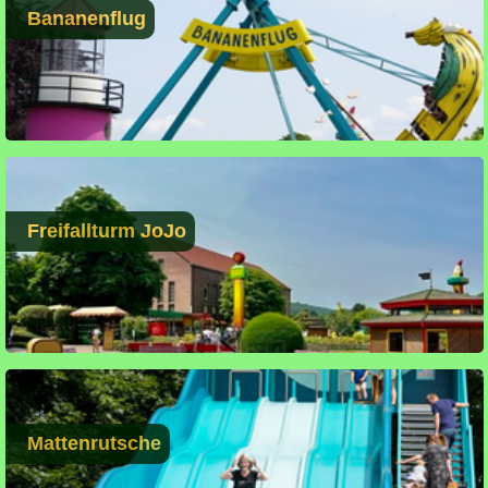
Bananenflug
Freifallturm JoJo
Mattenrutsche