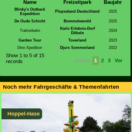
Name
Freizeitpark
Baujahr
Blinky's Outback
Plopsaland Deutschland
2025
Expedition
De Oude Schicht
Bommelwereld
2025
Karls Erlebnis-Dorf
Traktorbahn
2024
Döbeln
Garden Tour
Toverland
2023
Dino Xpedition
Djurs Sommerland
2022
Show
1 to 5
of 15
Zurück
1
2
3
Vor
records
Noch mehr Fahrgeschäfte & Themenfahrten
Hoppel-Hase