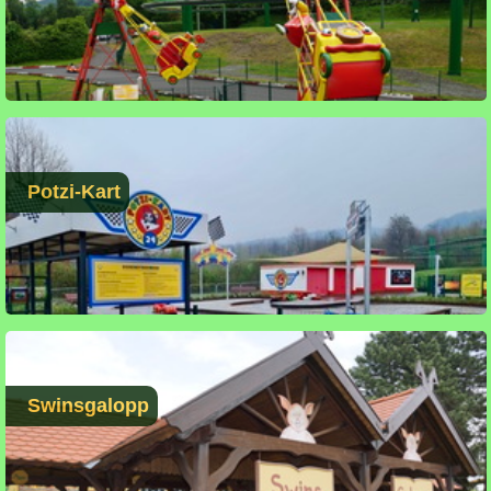
Potzi-Kart
Swinsgalopp