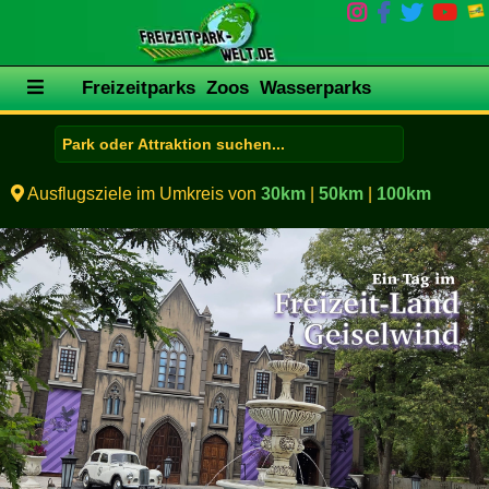
Freizeitparks
Zoos
Wasserparks
Ausflugsziele im Umkreis von
30km
|
50km
|
100km