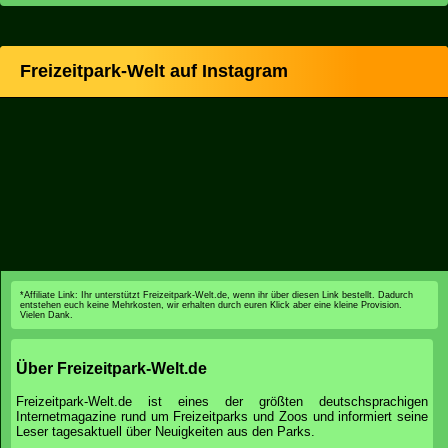
Freizeitpark-Welt auf Instagram
*Affiliate Link: Ihr unterstützt Freizeitpark-Welt.de, wenn ihr über diesen Link bestellt. Dadurch
entstehen euch keine Mehrkosten, wir erhalten durch euren Klick aber eine kleine Provision.
Vielen Dank.
Über Freizeitpark-Welt.de
Freizeitpark-Welt.de ist eines der größten deutschsprachigen
Internetmagazine rund um Freizeitparks und Zoos und informiert seine
Leser tagesaktuell über Neuigkeiten aus den Parks.