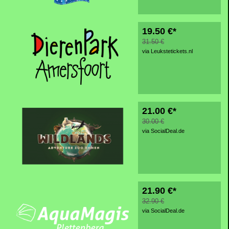
19.50 €*
31.50 €
via Leukstetickets.nl
21.00 €*
30.00 €
via SocialDeal.de
21.90 €*
32.90 €
via SocialDeal.de