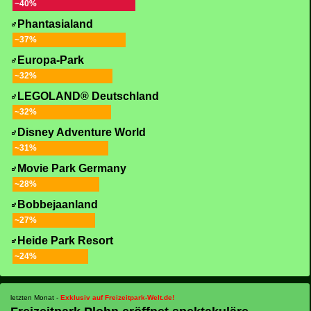
~40%
Phantasialand
~37%
Europa-Park
~32%
LEGOLAND® Deutschland
~32%
Disney Adventure World
~31%
Movie Park Germany
~28%
Bobbejaanland
~27%
Heide Park Resort
~24%
-
Exklusiv auf Freizeitpark-Welt.de!