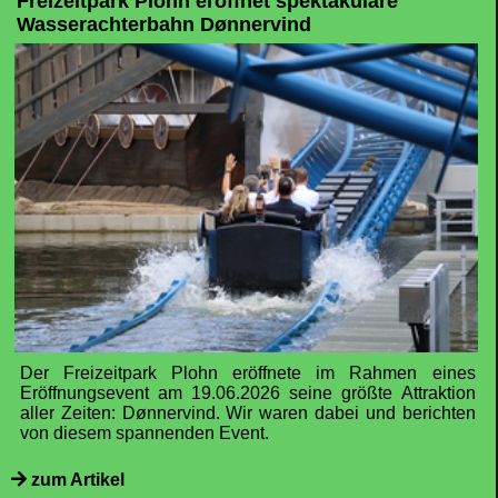
Freizeitpark Plohn eröffnet spektakuläre
Wasserachterbahn Dønnervind
Der Freizeitpark Plohn eröffnete im Rahmen eines
Eröffnungsevent am 19.06.2026 seine größte Attraktion
aller Zeiten: Dønnervind. Wir waren dabei und berichten
von diesem spannenden Event.
zum Artikel