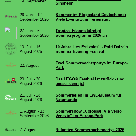
19. September
Sinsheim
26. Juni - 12.
Sommer im Plopsaland Deutschland:
September 2026
Viele Events zum Ferienstart
27. Juni - 5.
Tropical Islands kündigt
September 2026
Sommerprogramm 2026 an
10. Juli - 16.
10 Jahre 'Les Estivales': - Pairi Daiza’s
August 2026
Summer Evening Festival
Zwei Sommernachtspartys im Europa-
22. August
Park
20. Juli - 30.
Das LEGO® Festival ist zurück - und
August 2026
besser denn je!
21. Juli - 28.
Sommerferien im LWL-Museum für
August 2026
Naturkunde
1. August - 13.
Sommershow „Colossal: Via Verso
September 2026
Venezia“ im Europa-Park
7. August
Rulantica Sommernachtspartys 2026