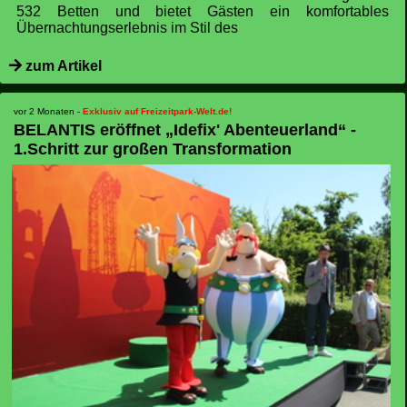
532 Betten und bietet Gästen ein komfortables
Übernachtungserlebnis im Stil des
zum Artikel
-
Exklusiv auf Freizeitpark-Welt.de!
BELANTIS eröffnet „Idefix' Abenteuerland“ -
1.Schritt zur großen Transformation