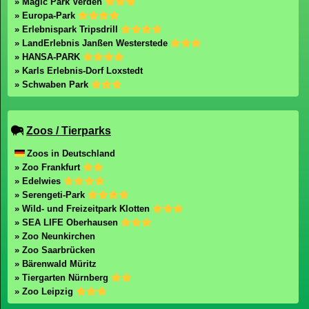
» Magic Park Verden
» Europa-Park
» Erlebnispark Tripsdrill
» LandErlebnis Janßen Westerstede
» HANSA-PARK
» Karls Erlebnis-Dorf Loxstedt
» Schwaben Park
Zoos / Tierparks
Zoos in Deutschland
» Zoo Frankfurt
» Edelwies
» Serengeti-Park
» Wild- und Freizeitpark Klotten
» SEA LIFE Oberhausen
» Zoo Neunkirchen
» Zoo Saarbrücken
» Bärenwald Müritz
» Tiergarten Nürnberg
» Zoo Leipzig