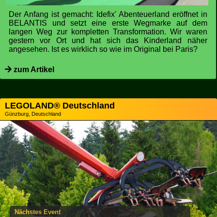
Der Anfang ist gemacht: Idefix' Abenteuerland eröffnet in
BELANTIS und setzt eine erste Wegmarke auf dem
langen Weg zur kompletten Transformation. Wir waren
gestern vor Ort und hat sich das Kinderland näher
angesehen. Ist es wirklich so wie im Original bei Paris?
zum Artikel
LEGOLAND® Deutschland
Günzburg, Deutschland
Nächstes Event