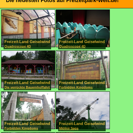
Die neuesten Fotos auf Freizeitpark-Welt.de!
Freizeit-Land Geiselwind
Freizeit-Land Geiselwind
Quadroscope 4D
Quadroscope 4D
Freizeit-Land Geiselwind
Freizeit-Land Geiselwind
Die verrückte Bauernhoffahrt
Forbidden Kingdoms
Freizeit-Land Geiselwind
Freizeit-Land Geiselwind
Forbidden Kingdoms
Mjölnir Saga