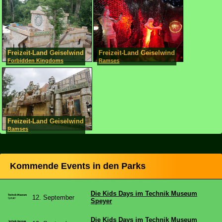
Freizeit-Land Geiselwind
Freizeit-Land Geiselwind
Forbidden Kingdoms
Ramses
Freizeit-Land Geiselwind
Ramses
Kommende Events in den Parks
Die Kids Days im Technik Museum
12. September
Speyer
Die Kids Days im Technik Museum