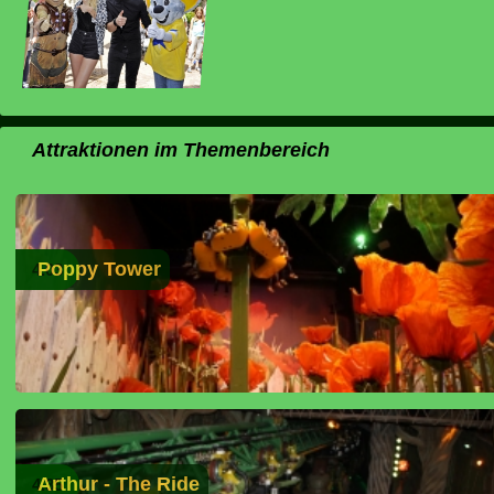
Attraktionen im Themenbereich
Poppy Tower
4.03
Arthur - The Ride
4.35