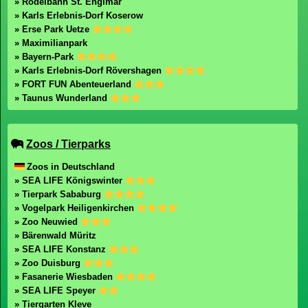
» Rodelbahn St. Englmar
» Karls Erlebnis-Dorf Koserow
» Erse Park Uetze
» Maximilianpark
» Bayern-Park
» Karls Erlebnis-Dorf Rövershagen
» FORT FUN Abenteuerland
» Taunus Wunderland
Zoos / Tierparks
Zoos in Deutschland
» SEA LIFE Königswinter
» Tierpark Sababurg
» Vogelpark Heiligenkirchen
» Zoo Neuwied
» Bärenwald Müritz
» SEA LIFE Konstanz
» Zoo Duisburg
» Fasanerie Wiesbaden
» SEA LIFE Speyer
» Tiergarten Kleve