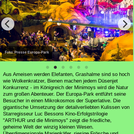
Park
Aus Ameisen werden Elefanten, Grashalme sind so hoch
wie Wolkenkratzer, Bienen machen jedem Düsenjet
Konkurrenz - im Königreich der Minimoys wird die Natur
zum großen Abenteuer. Der Europa-Park entführt seine
Besucher in einen Mikrokosmos der Superlative. Die
gigantische Umsetzung der detailverliebten Kulissen von
Starregisseur Luc Bessons Kino-Erfolgstrilogie
"ARTHUR und die Minimoys" zeigt die friedliche,
geheime Welt der winzig kleinen Wesen.
Überdimensionale Marienkäfer, riesige Frösche und