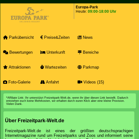
Europa-Park
Heute:
09:00-18:00 Uhr
Parkübersicht
Preise&Zeiten
News
Bewertungen
Unterkunft
Bereiche
Attraktionen
Wartezeiten
Parkmap
Foto-Galerie
Anfahrt
Videos (15)
*Affiliate Link: Ihr unterstützt Freizeitpark-Welt.de, wenn ihr über diesen Link bestellt. Dadurch
entstehen euch keine Mehrkosten, wir erhalten durch euren Klick aber eine kleine Provision.
Vielen Dank.
Über Freizeitpark-Welt.de
Freizeitpark-Welt.de ist eines der größten deutschsprachigen
Internetmagazine rund um Freizeitparks und Zoos und informiert seine