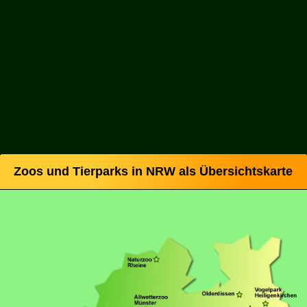
Zoos und Tierparks in NRW als Übersichtskarte