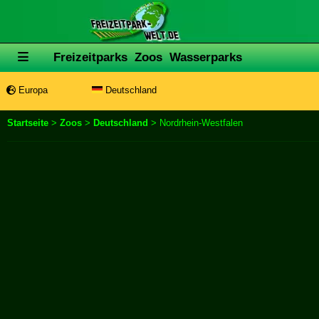
Freizeitparks
Zoos
Wasserparks
Europa
Deutschland
Startseite
>
Zoos
>
Deutschland
> Nordrhein-Westfalen