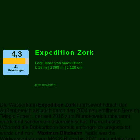
Expedition Zork
4,3
Log Flume von Mack Rides
31
15 m |
398 m |
120 cm
Bewertungen
Jetzt bewerten!
Die Wasserbahn
Expedition Zork
führt sowohl durch den
Außenbereich als auch durch den 2004 neu eröffneten Bereich
"Magic Forest", der seit 2018 zum Wunderwald umbenannt
wurde und seitdem ein österreichisches Thema besitzt.
Während die Bobkartbahn bereits umfangreich umgestaltet
wurde und nun
Maximus Blitzbahn
heißt, war die
Wildwasserbahn von MACK Rides bis 2021 noch relativ karg