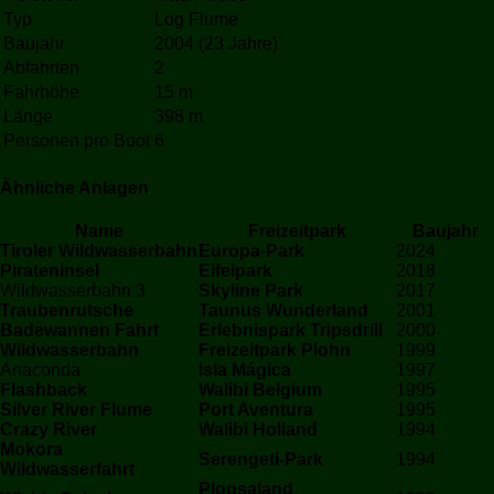
Typ
Log Flume
Baujahr
2004 (23 Jahre)
Abfahrten
2
Fahrhöhe
15 m
Länge
398 m
Personen pro Boot
6
Ähnliche Anlagen
Name
Freizeitpark
Baujahr
Tiroler Wildwasserbahn
Europa-Park
2024
Pirateninsel
Eifelpark
2018
Wildwasserbahn 3
Skyline Park
2017
Traubenrutsche
Taunus Wunderland
2001
Badewannen Fahrt
Erlebnispark Tripsdrill
2000
Wildwasserbahn
Freizeitpark Plohn
1999
Anaconda
Isla Mágica
1997
Flashback
Walibi Belgium
1995
Silver River Flume
Port Aventura
1995
Crazy River
Walibi Holland
1994
Mokora
Serengeti-Park
1994
Wildwasserfahrt
Plopsaland