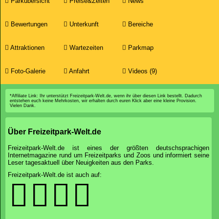
Parkübersicht
Preise&Zeiten
News
Bewertungen
Unterkunft
Bereiche
Attraktionen
Wartezeiten
Parkmap
Foto-Galerie
Anfahrt
Videos (9)
*Affiliate Link: Ihr unterstützt Freizeitpark-Welt.de, wenn ihr über diesen Link bestellt. Dadurch
entstehen euch keine Mehrkosten, wir erhalten durch euren Klick aber eine kleine Provision.
Vielen Dank.
Über Freizeitpark-Welt.de
Freizeitpark-Welt.de ist eines der größten deutschsprachigen
Internetmagazine rund um Freizeitparks und Zoos und informiert seine
Leser tagesaktuell über Neuigkeiten aus den Parks.
Freizeitpark-Welt.de ist auch auf: