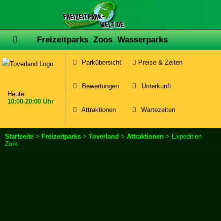
Freizeitparks
Zoos
Wasserparks
Parkübersicht
Preise & Zeiten
Bewertungen
Unterkunft
Heute:
10:00-20:00 Uhr
Attraktionen
Wartezeiten
Startseite
>
Freizeitparks
>
Toverland
>
Attraktionen
> Expedition
Zork