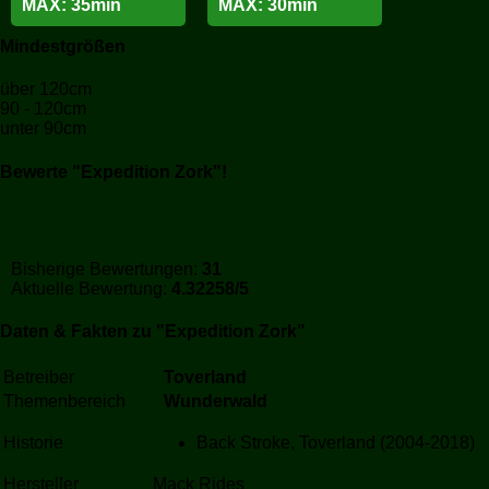
MAX: 35min
MAX: 30min
Mindestgrößen
über 120cm
90 - 120cm
unter 90cm
Bewerte "Expedition Zork"!
Bisherige Bewertungen:
31
Aktuelle Bewertung:
4.32258/5
Daten & Fakten zu "Expedition Zork"
Betreiber
Toverland
Themenbereich
Wunderwald
Historie
Back Stroke, Toverland (2004-2018)
Hersteller
Mack Rides