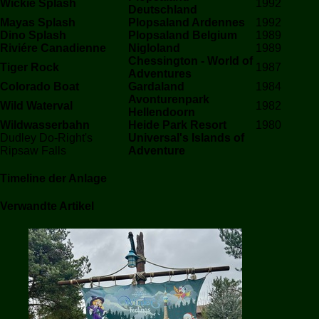
Wickie Splash
1992
Deutschland
Mayas Splash
Plopsaland Ardennes
1992
Dino Splash
Plopsaland Belgium
1989
Riviére Canadienne
Nigloland
1989
Chessington - World of
Tiger Rock
1987
Adventures
Colorado Boat
Gardaland
1984
Avonturenpark
Wild Waterval
1982
Hellendoorn
Wildwasserbahn
Heide Park Resort
1980
Dudley Do-Right's
Universal's Islands of
Ripsaw Falls
Adventure
Timeline der Anlage
Verwandte Artikel