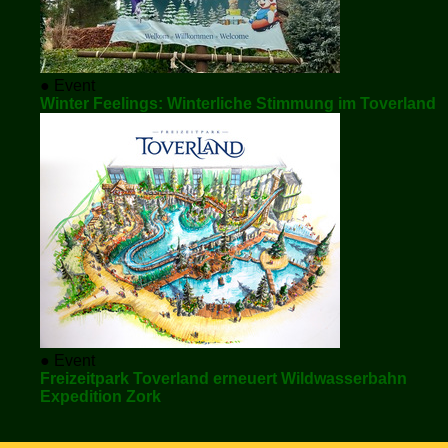
● Event
Winter Feelings: Winterliche Stimmung im Toverland
● Event
Freizeitpark Toverland erneuert Wildwasserbahn
Expedition Zork