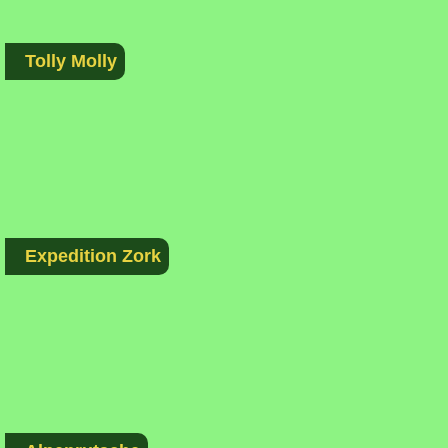
Tolly Molly
Expedition Zork