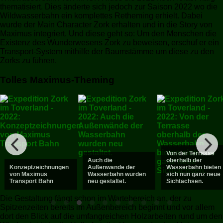
thematisiert. Dies änderte sich jedoch zur Saison 2022 wo die
Wildwasserbahn ein komplettes Retheming erhielt. Dabei
wurde der Main Character Zork erhalten und in die Story von
Maximus integriert. Und diese geht so: Um den Menschen die
Existenz des Wunderwesens Zork zu beweisen, erschuf er ein
Transport-System mithilfe der Baumstämme um diese zu den
Zorks zu führen.
Tolles Maximus-Theming
Von der Terrasse
Auch die
oberhalb der
Konzeptzeichnungen
Außenwände der
Wasserbahn bieten
von Maximus
Wasserbahn wurden
sich nun ganz neue
Transport Bahn
neu gestaltet.
Sichtachsen.
Die Gestaltung fängt schon im Wartebereich an, der zu
Spitzenzeiten bereits im Außenbereich beginnt und vor allem
dort den Blick auf die umfangreichen Holzarbeiten rund um den