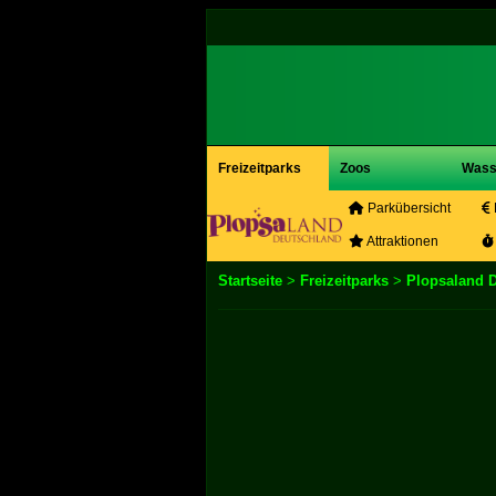
Freizeitparks
Zoos
Wass
Parkübersicht
Attraktionen
Startseite
>
Freizeitparks
>
Plopsaland 