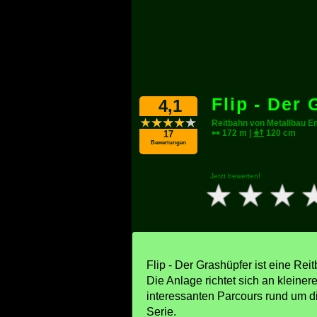
Flip - Der
4,1
Reitbahn von Metallbau 
172 m |
120 cm
17
Bewertungen
Jetzt bewerten!
Flip - Der Grashüpfer ist eine Re
Die Anlage richtet sich an kleiner
interessanten Parcours rund um d
Serie.