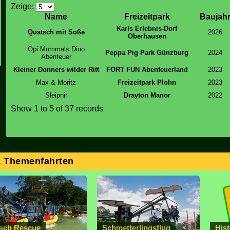
Zeige:
Name
Freizeitpark
Baujah
Karls Erlebnis-Dorf
Quatsch mit Soße
2026
Oberhausen
Opi Mümmels Dino
Peppa Pig Park Günzburg
2024
Abenteuer
Kleiner Donners wilder Ritt
FORT FUN Abenteuerland
2023
Max & Moritz
Freizeitpark Plohn
2023
Sleipnir
Drayton Manor
2022
Show
1 to 5
of 37 records
& Themenfahrten
ach Rescue
Schmetterlingsflug
Hist