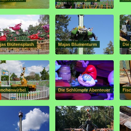
jas Blütensplash
Majas Blumenturm
Die
enchenwirbel
Die Schlümpfe Abenteuer
Fis