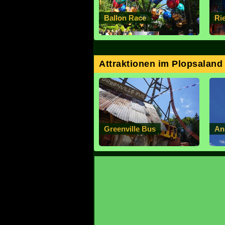
Ballon Race
Ri
Attraktionen im Plopsaland
Greenville Bus
An