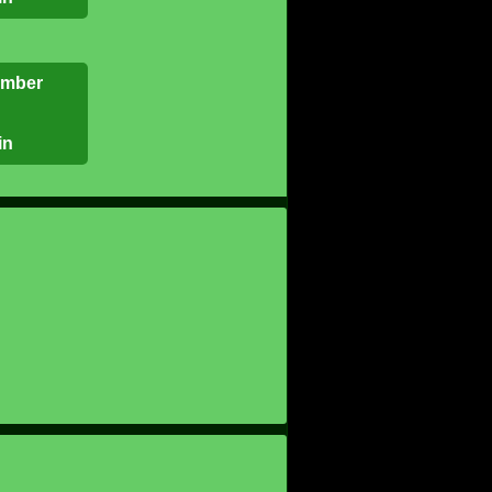
ember
in