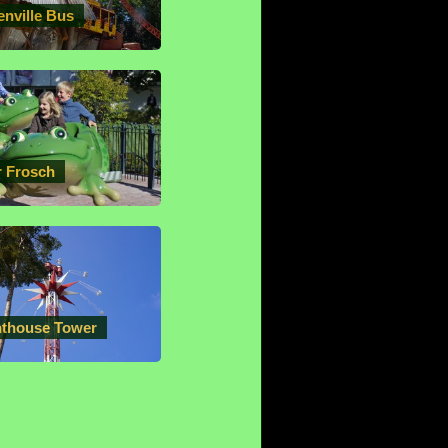
enville Bus
r Frosch
hthouse Tower