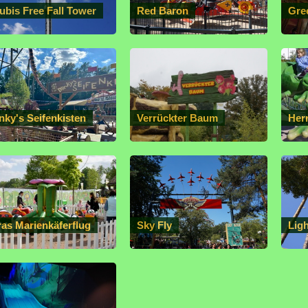
ubis Free Fall Tower
Red Baron
Gre
nky's Seifenkisten
Verrückter Baum
Her
ras Marienkäferflug
Sky Fly
Lig