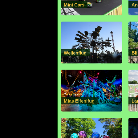
Mini Cars
An
Wellenflug
Bli
Mias Elfenlfug
La