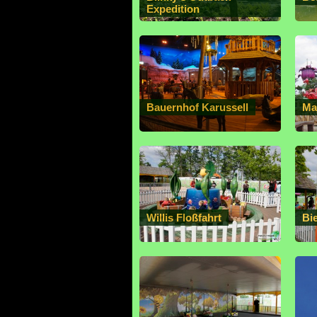
Expedition
Bauernhof Karussell
Ma
Willis Floßfahrt
Bi