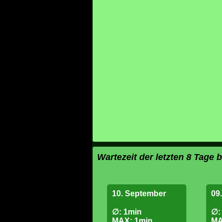
Wartezeit der letzten 8 Tage b
10. September
09
∅: 1min
∅:
MAX: 1min
MA