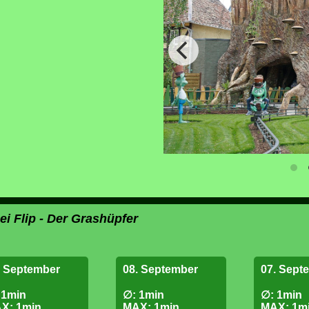
ei Flip - Der Grashüpfer
. September
08. September
07. Sept
 1min
∅: 1min
∅: 1min
X: 1min
MAX: 1min
MAX: 1m