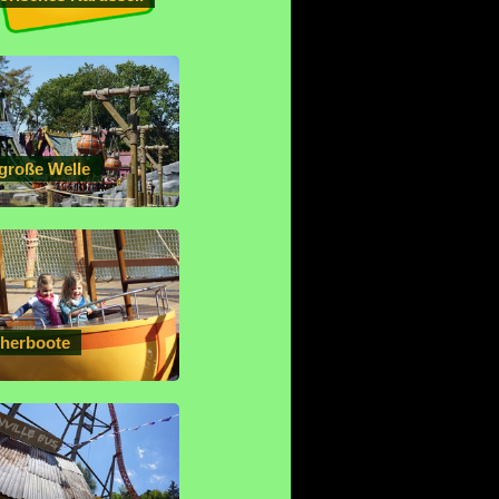
 große Welle
cherboote