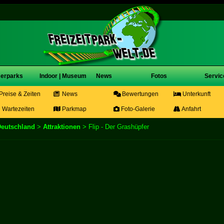
erparks
Indoor | Museum
News
Fotos
Servic
Preise & Zeiten
News
Bewertungen
Unterkunft
Wartezeiten
Parkmap
Foto-Galerie
Anfahrt
Deutschland
>
Attraktionen
> Flip - Der Grashüpfer