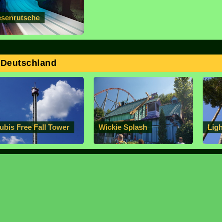
esenrutsche
 Deutschland
ubis Free Fall Tower
Wickie Splash
Lig