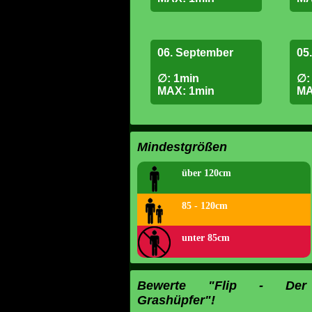
06. September
05
∅: 1min
∅:
MAX: 1min
MA
Mindestgrößen
über 120cm
85 - 120cm
unter 85cm
Bewerte "Flip - Der
Grashüpfer"!