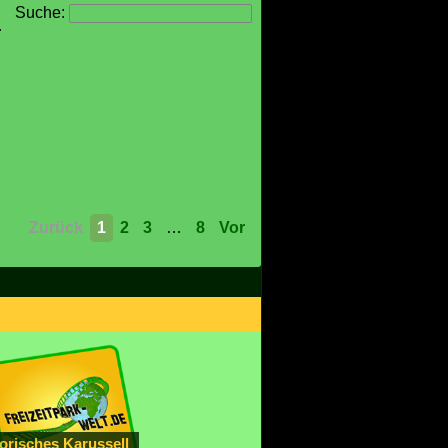
Suche:
r
Zurück
1
2
3
…
8
Vor
orisches Karussell