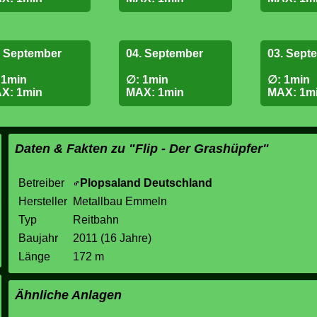
. September
04. September
03. Sept
 1min
∅: 1min
∅: 1min
X: 1min
MAX: 1min
MAX: 1m
Daten & Fakten zu "Flip - Der Grashüpfer"
Betreiber
Plopsaland Deutschland
Hersteller
Metallbau Emmeln
Typ
Reitbahn
Baujahr
2011 (16 Jahre)
Länge
172 m
Ähnliche Anlagen