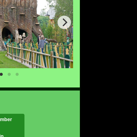
ember
in